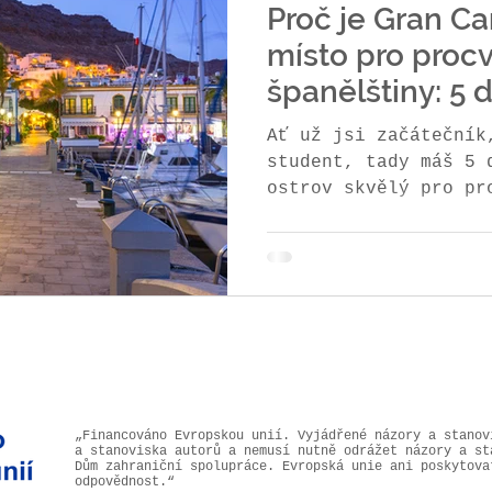
Proč je Gran Ca
místo pro proc
španělštiny: 5 
nadchnou
Ať už jsi začátečník
student, tady máš 5 
ostrov skvělý pro pr
španělštiny přímo v 
„Financováno Evropskou unií. Vyjádřené názory a stanov
a stanoviska autorů a nemusí nutně odrážet názory a st
Dům zahraniční spolupráce. Evropská unie ani poskytova
odpovědnost.“