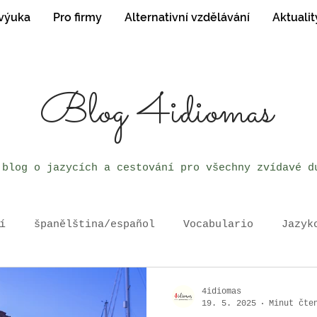
 výuka
Pro firmy
Alternativní vzdělávání
Aktualit
Blog 4idiomas
 blog o jazycích a cestování pro všechny zvídavé d
í
španělština/español
Vocabulario
Jazyk
4idiomas
19. 5. 2025
Minut čte