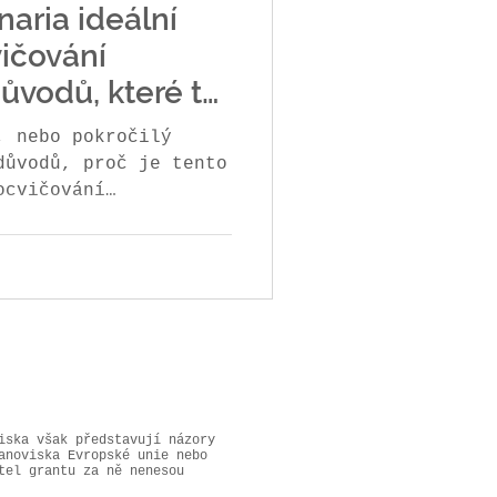
naria ideální
vičování
důvodů, které tě
, nebo pokročilý
důvodů, proč je tento
ocvičování
terénu.
iska však představují názory
anoviska Evropské unie nebo
tel grantu za ně nenesou