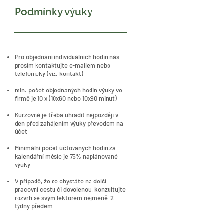
Podmínky výuky
Pro objednání individuálních hodin nás
prosím kontaktujte e-mailem nebo
telefonicky (viz. kontakt)
min. počet objednaných hodin výuky ve
firmě je 10 x (10x60 nebo 10x90 minut)
Kurzovné je třeba uhradit nejpozději v
den před zahájením výuky převodem na
účet​
Minimální počet účtovaných hodin za
kalendářní měsíc je 75% naplánované
výuky
V případě, že se chystáte na delší
pracovní cestu či dovolenou, konzultujte
rozvrh se svým lektorem nejméně 2
týdny předem