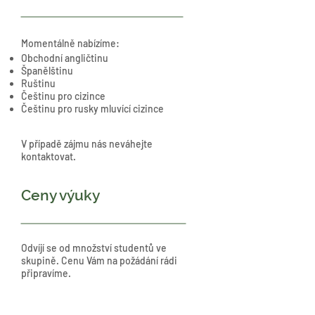
Momentálně nabízíme:
Obchodní angličtinu
Španělštinu
Ruštinu
Češtinu pro cizince
Češtinu pro rusky mluvící cizince
V případě zájmu nás neváhejte
kontaktovat.
Ceny výuky
Odvíjí se od množství studentů ve
skupině. Cenu Vám na požádání rádi
připravíme.