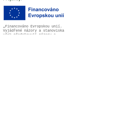
„Financováno Evropskou unií.
Vyjádřené názory a stanoviska
však představují názory a
stanoviska autorů a nemusí
nutně odrážet názory a
stanoviska Evropské unie nebo
Dům zahraniční spolupráce.
Evropská unie ani poskytovatel
grantu za ně nenesou
odpovědnost.“
Reference